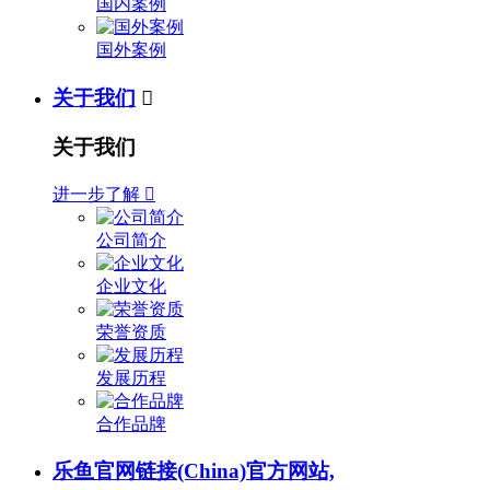
国内案例
国外案例
关于我们

关于我们
进一步了解

公司简介
企业文化
荣誉资质
发展历程
合作品牌
乐鱼官网链接(China)官方网站,