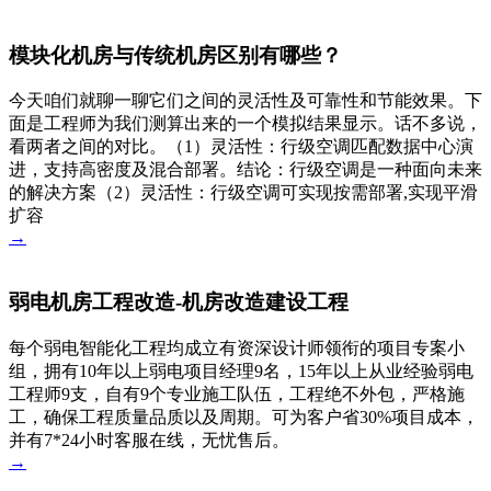
模块化机房与传统机房区别有哪些？
今天咱们就聊一聊它们之间的灵活性及可靠性和节能效果。下
面是工程师为我们测算出来的一个模拟结果显示。话不多说，
看两者之间的对比。（1）灵活性：行级空调匹配数据中心演
进，支持高密度及混合部署。结论：行级空调是一种面向未来
的解决方案（2）灵活性：行级空调可实现按需部署,实现平滑
扩容
→
弱电机房工程改造-机房改造建设工程
每个弱电智能化工程均成立有资深设计师领衔的项目专案小
组，拥有10年以上弱电项目经理9名，15年以上从业经验弱电
工程师9支，自有9个专业施工队伍，工程绝不外包，严格施
工，确保工程质量品质以及周期。可为客户省30%项目成本，
并有7*24小时客服在线，无忧售后。
→