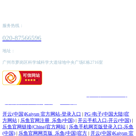
乐鱼官网链接(China)官方网站,
服务热线：
020-87566596
地址：
广州市萝岗区科学城科学大道绿地中央广场E栋2716室
版权所有：乐鱼官网链接(China)官方网站,
粤ICP备2022062526号
网站建设：中企动力
广州
SEO标签
开云(中国)Kaiyun·官方网站-登录入口
|
PG·电子(中国大陆)官
方网站
|
乐鱼官网注册_乐鱼(中国)
|
开云手机入口-开云(中国)
|
乐鱼官网链接(China)官方网站
|
乐鱼手机网页版登录入口-乐鱼
(中国)
|
乐鱼官网网页版_乐鱼(中国)官方
|
开云(中国)Kaiyun·官