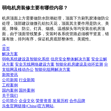
弱电机房装修主要有哪些内容？
机房顶面上方需要做防水防潮处理，顶面下方刷乳胶漆做防尘
处理，顶部建议做微孔铝扣天花，顶面其主要作用是防火、美
观、降噪、防尘。灯具、烟感、温感探头等均安装在机房顶
面，由于顶面管线繁多，安装时各系统管路必须横平竖直，错
落有致，排列有序，保证机房底部整体性、美观性。
→
首页
解决方案
弱电系统建设及智能化系统
信息安全整体解决方案
安全云解
决方案
安全无线网络建设方案
智能化机房建设及动环监测
分
支组网及移动办公
智能化组网解决方案
新闻资讯
公司新闻
行业新闻
工程案例
国内案例
国外案例
关于我们
公司简介
企业文化
荣誉资质
发展历程
合作品牌
乐鱼官网链接(China)官方网站,