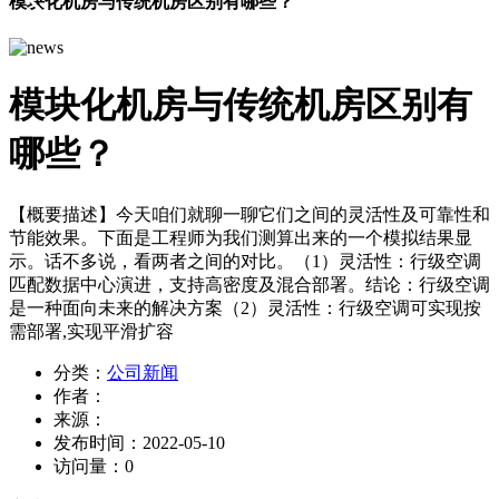
模块化机房与传统机房区别有哪些？
模块化机房与传统机房区别有
哪些？
【概要描述】
今天咱们就聊一聊它们之间的灵活性及可靠性和
节能效果。下面是工程师为我们测算出来的一个模拟结果显
示。话不多说，看两者之间的对比。（1）灵活性：行级空调
匹配数据中心演进，支持高密度及混合部署。结论：行级空调
是一种面向未来的解决方案（2）灵活性：行级空调可实现按
需部署,实现平滑扩容
分类：
公司新闻
作者：
来源：
发布时间：
2022-05-10
访问量：
0