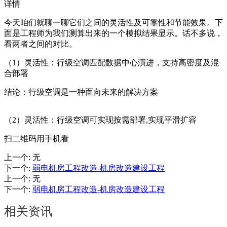
详情
今天咱们就聊一聊它们之间的灵活性及可靠性和节能效果。下
面是工程师为我们测算出来的一个模拟结果显示。话不多说，
看两者之间的对比。
（1）灵活性：行级空调匹配数据中心演进，支持高密度及混
合部署
结论：行级空调是一种面向未来的解决方案
（2）灵活性：行级空调可实现按需部署,实现平滑扩容
扫二维码用手机看
上一个
:
无
下一个
:
弱电机房工程改造-机房改造建设工程
上一个
:
无
下一个
:
弱电机房工程改造-机房改造建设工程
相关资讯