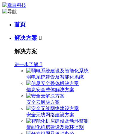
首页
解决方案

解决方案
进一步了解

弱电系统建设及智能化系统
信息安全整体解决方案
安全云解决方案
安全无线网络建设方案
智能化机房建设及动环监测