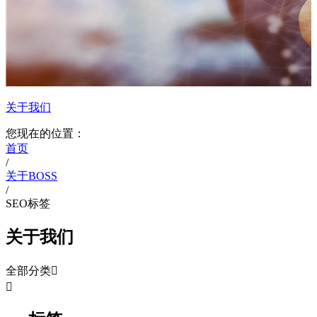
关于我们
您现在的位置：
首页
/
关于BOSS
/
SEO标签
关于我们
全部分类

