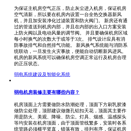
为保证主机房空气正压，防止灰尘进入机房，保证机房
空气清新，所以要在机房内设置一台全热交换器新风
机，并且加安装净化过滤装置和防火阀门。 新房还有通
过的管道送到机房内部，并且在内部的出入口方案安装
上防火阀以及电动风量的调节阀。 并且要确保机房区域
每小时换气的次数大于或等于3次。 排气设计应具有消
防事故排气和自然排气功能。 新风换气系统能与消防系
统联动，一旦发生火灾事故，便能自动切断新风进风。
机房的新风系统可以确保机房空调正常运行及机房合理
的正压状态。
弱电系统建设及智能化系统
弱电机房装修主要有哪些内容？
机房顶面上方需要做防水防潮处理，顶面下方刷乳胶漆
做防尘处理，顶部建议做微孔铝扣天花，顶面其主要作
用是防火、美观、降噪、防尘。灯具、烟感、温感探头
等均安装在机房顶面，由于顶面管线繁多，安装时各系
统管路必须横平竖直，错落有致，排列有序，保证机房